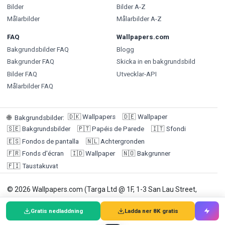
Bilder
Bilder A-Z
Målarbilder
Målarbilder A-Z
FAQ
Wallpapers.com
Bakgrundsbilder FAQ
Blogg
Bakgrunder FAQ
Skicka in en bakgrundsbild
Bilder FAQ
Utvecklar-API
Målarbilder FAQ
🇩🇰
Wallpapers
🇩🇪
Wallpaper
🌐
Bakgrundsbilder
:
🇸🇪
Bakgrundsbilder
🇵🇹
Papéis de Parede
🇮🇹
Sfondi
🇪🇸
Fondos de pantalla
🇳🇱
Achtergronden
🇫🇷
Fonds d'écran
🇮🇩
Wallpaper
🇳🇴
Bakgrunner
🇫🇮
Taustakuvat
© 2026 Wallpapers.com (Targa Ltd @ 1F, 1-3 San Lau Street,
Hung Hom, Hong Kong | Kundsupport: +852 92191684) /
Gratis nedladdning
Ladda ner 8K gratis
Betalningsombud: Winneroo Ltd. Bakgrundsbilder är endast för
personligt bruk.