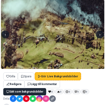
‹
›
Gilla
Spara
Gör Live Bakgrundsbilder
Redigera
Lägg till kommentar
Sätt som bakgrundsbilder
❤
🔥
😍
💯
🤯
0
0
0
0
0
Dela: