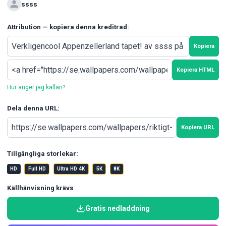
ssss
Attribution — kopiera denna kreditrad:
Kopiera
Kopiera HTML
Hur anger jag källan?
Dela denna URL:
Kopiera URL
Tillgängliga storlekar:
HD
Full HD
Ultra HD 4K
5K
8K
Källhänvisning krävs
Gratis nedladdning