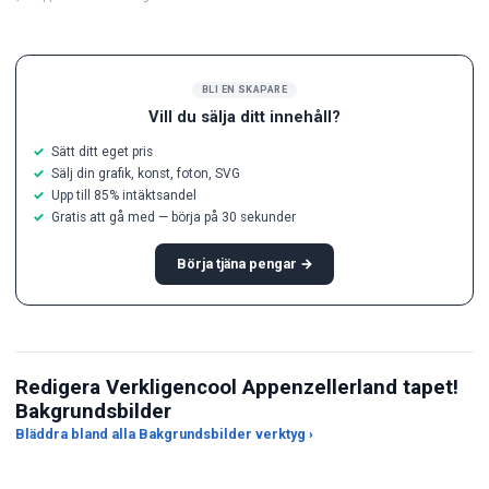
BLI EN SKAPARE
Vill du sälja ditt innehåll?
Sätt ditt eget pris
Sälj din grafik, konst, foton, SVG
Upp till 85% intäktsandel
Gratis att gå med — börja på 30 sekunder
Börja tjäna pengar →
Redigera Verkligencool Appenzellerland tapet!
Bakgrundsbilder
Bläddra bland alla Bakgrundsbilder verktyg ›
AI Wallpaper Generator
JPG till PNG-omvandlare
Änd