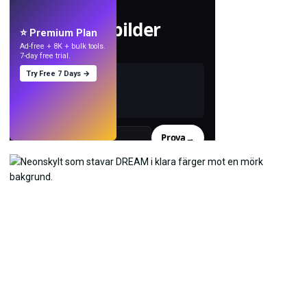
Skapa
bakgrundsbilder
⭐ Premium Plan
med AI.
Ad-free + 8K + bulk tools.
7-day free trial.
Try Free 7 Days →
Prova
→
›