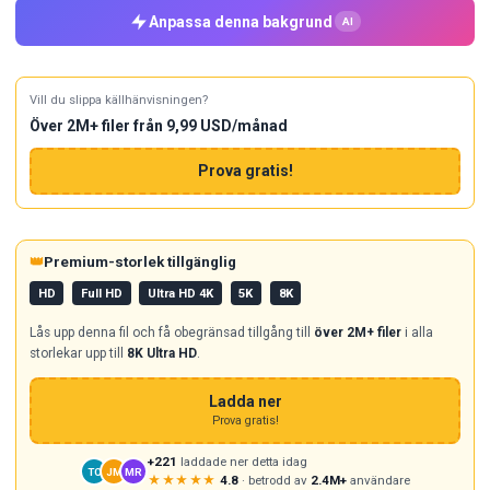
Anpassa denna bakgrund
AI
Vill du slippa källhänvisningen?
Över 2M+ filer från 9,99 USD/månad
Prova gratis!
👑
Premium-storlek tillgänglig
HD
Full HD
Ultra HD 4K
5K
8K
Lås upp denna fil och få obegränsad tillgång till
över 2M+ filer
i alla
storlekar upp till
8K Ultra HD
.
Ladda ner
Prova gratis!
+221
laddade ner detta idag
TC
JM
MR
★★★★★
4.8
· betrodd av
2.4M+
användare