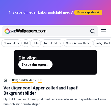
✨ Skapa din egen bakgrundsbild med AI
Prova gratis →
Sök
Bakgrundsbilder
Bakgrundsbilder
Bakgrundsbilder
Bakgrundsbilder
Bakgrundsbilder
Bakgrundsbi
Coola Bilder
Hd
Halo
Tumblr Bilder
Coola Anime Bilder
Riktigt Cool
Din vägg,
genererad.
Skapa din egen
→
Bakgrundsbilder
HD
Verkligencool Appenzellerland tapet!
Bakgrundsbilder
Flygbild över en dimmig dal med terrasserade kullar utspridda med små
hus och slingrande stigar.