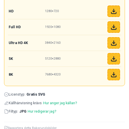
HD
1280×720
Full HD
1920×1080
Ultra HD 4K
3840×2160
5K
5120×2880
8K
7680×4320
Licenstyp:
Gratis SVG
Källhänvisning krävs
Hur anger jag källan?
Filtyp:
JPG
Hur redigerar jag?
Rapportera detta Bakgrundsbilder