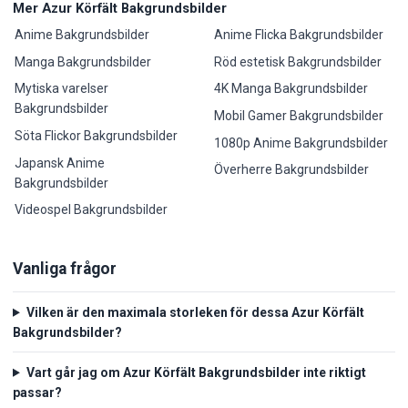
Mer Azur Körfält Bakgrundsbilder
Anime Bakgrundsbilder
Anime Flicka Bakgrundsbilder
Manga Bakgrundsbilder
Röd estetisk Bakgrundsbilder
Mytiska varelser
4K Manga Bakgrundsbilder
Bakgrundsbilder
Mobil Gamer Bakgrundsbilder
Söta Flickor Bakgrundsbilder
1080p Anime Bakgrundsbilder
Japansk Anime
Överherre Bakgrundsbilder
Bakgrundsbilder
Videospel Bakgrundsbilder
Vanliga frågor
Vilken är den maximala storleken för dessa Azur Körfält
Bakgrundsbilder?
Vart går jag om Azur Körfält Bakgrundsbilder inte riktigt
passar?