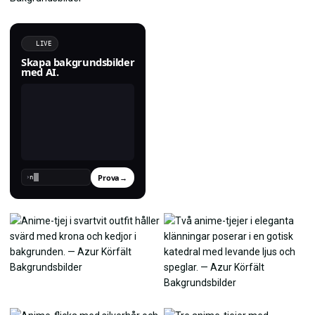
LIVE
Skapa bakgrundsbilder
med AI.
Prova
→
›