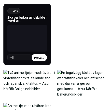
LIVE
Skapa bakgrundsbilder
med AI.
Prova
→
›