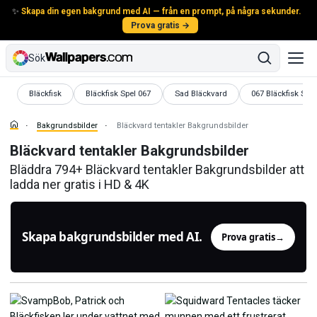
✨
Skapa din egen bakgrund med AI — från en prompt, på några sekunder.
Prova gratis →
Sök
Bakgrundsbilder
Bakgrundsbilder
Bakgrundsbilder
Bakgrundsbilder
Bläckfisk
Bläckfisk Spel 067
Sad Bläckvard
067 Bläckfisk Spel
Bakgrundsbilder
Bläckvard tentakler Bakgrundsbilder
Bläckvard tentakler Bakgrundsbilder
Bläddra 794+ Bläckvard tentakler Bakgrundsbilder att
ladda ner gratis i HD & 4K
Skapa bakgrundsbilder med AI.
Prova gratis
→