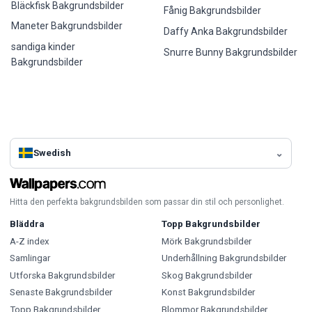
Bläckfisk Bakgrundsbilder
Fånig Bakgrundsbilder
Maneter Bakgrundsbilder
Daffy Anka Bakgrundsbilder
sandiga kinder
Snurre Bunny Bakgrundsbilder
Bakgrundsbilder
Swedish
Hitta den perfekta bakgrundsbilden som passar din stil och personlighet.
Bläddra
Topp Bakgrundsbilder
A-Z index
Mörk Bakgrundsbilder
Samlingar
Underhållning Bakgrundsbilder
Utforska Bakgrundsbilder
Skog Bakgrundsbilder
Senaste Bakgrundsbilder
Konst Bakgrundsbilder
Topp Bakgrundsbilder
Blommor Bakgrundsbilder