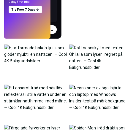
7-day free trial.
Try Free 7 Days →
Prova
→
›