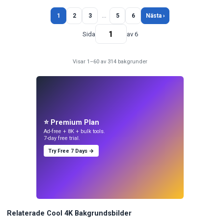
1
2
3
…
5
6
Nästa ›
Sida
av 6
Visar 1–60 av 314 bakgrunder
⭐ Premium Plan
Ad-free + 8K + bulk tools.
7-day free trial.
Try Free 7 Days →
Relaterade Cool 4K Bakgrundsbilder