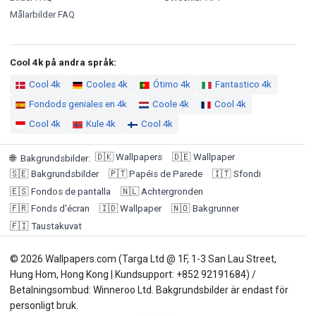
Målarbilder FAQ
Cool 4k på andra språk:
Cool 4k
Cooles 4k
Ótimo 4k
Fantastico 4k
Fondods geniales en 4k
Coole 4k
Cool 4k
Cool 4k
Kule 4k
Cool 4k
🇩🇰
Wallpapers
🇩🇪
Wallpaper
🌐
Bakgrundsbilder
:
🇸🇪
Bakgrundsbilder
🇵🇹
Papéis de Parede
🇮🇹
Sfondi
🇪🇸
Fondos de pantalla
🇳🇱
Achtergronden
🇫🇷
Fonds d'écran
🇮🇩
Wallpaper
🇳🇴
Bakgrunner
🇫🇮
Taustakuvat
© 2026 Wallpapers.com (Targa Ltd @ 1F, 1-3 San Lau Street,
Hung Hom, Hong Kong | Kundsupport: +852 92191684) /
Betalningsombud: Winneroo Ltd. Bakgrundsbilder är endast för
personligt bruk.