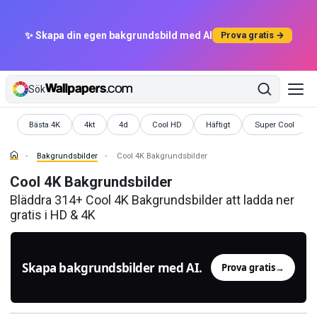
✨ Skapa din egen bakgrundsbild med AI
Prova gratis →
Sök
Bakgrundsbilder
Bakgrundsbilder
Bakgrundsbilder
Bakgrundsbilder
Bakgrundsbilder
Bakgrundsbilder
Bästa 4K
4kt
4d
Cool HD
Häftigt
Super Cool
Bakgrundsbilder
Cool 4K Bakgrundsbilder
Cool 4K Bakgrundsbilder
Bläddra 314+ Cool 4K Bakgrundsbilder att ladda ner
gratis i HD & 4K
Skapa bakgrundsbilder med AI.
Prova gratis
→