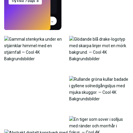
Try Free 7 Days →
Prova
→
›