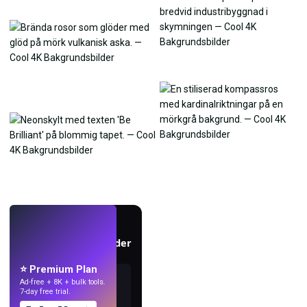
LIVE
Skapa bakgrundsbilder
med AI.
⭐ Premium Plan
Ad-free + 8K + bulk tools.
7-day free trial.