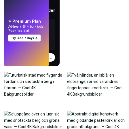
LIVE
Skapa bakgrundsbilder
med AI.
⭐ Premium Plan
Ad-free + 8K + bulk tools.
7-day free trial.
Try Free 7 Days →
Prova
→
›