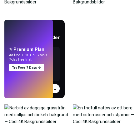
LIVE
Skapa bakgrundsbilder
med AI.
⭐ Premium Plan
Ad-free + 8K + bulk tools.
7-day free trial.
Try Free 7 Days →
Prova
→
›