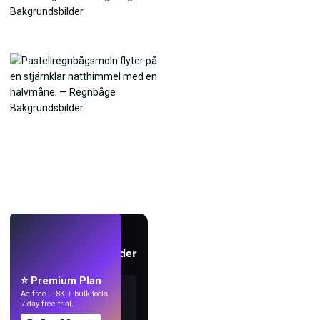
LIVE
Skapa bakgrundsbilder
med AI.
⭐ Premium Plan
Ad-free + 8K + bulk tools.
7-day free trial.