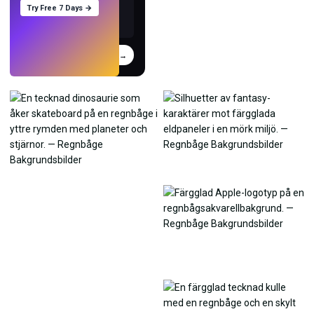
Try Free 7 Days →
Prova
→
›