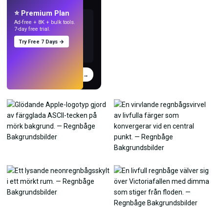
med AI.
⭐ Premium Plan
Ad-free + 8K + bulk tools.
7-day free trial.
Try Free 7 Days →
Prova
→
›