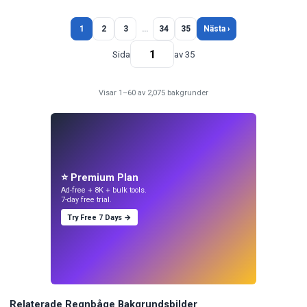
1
2
3
…
34
35
Nästa ›
Sida
av 35
Visar 1–60 av 2,075 bakgrunder
⭐ Premium Plan
Ad-free + 8K + bulk tools.
7-day free trial.
Try Free 7 Days →
Relaterade Regnbåge Bakgrundsbilder