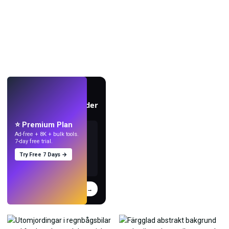
LIVE
Skapa bakgrundsbilder
med AI.
⭐ Premium Plan
Ad-free + 8K + bulk tools.
7-day free trial.
Try Free 7 Days →
Prova
→
›