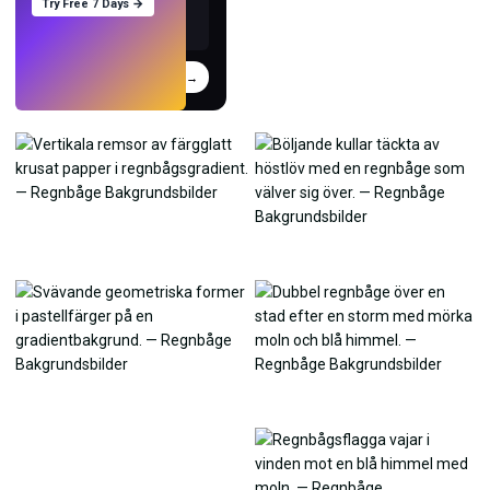
Try Free 7 Days →
Prova
→
›