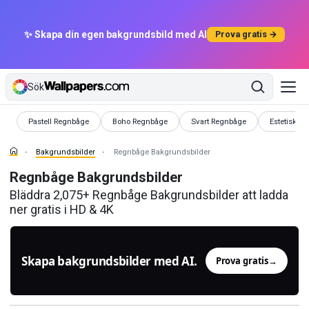
✨ Skapa din egen bakgrundsbild med AI
Prova gratis →
Sök
Bakgrundsbilder
Bakgrundsbilder
Bakgrundsbilder
Bakgrundsb
Pastell Regnbåge
Boho Regnbåge
Svart Regnbåge
Estetisk L
Bakgrundsbilder
Regnbåge Bakgrundsbilder
Regnbåge Bakgrundsbilder
Bläddra 2,075+ Regnbåge Bakgrundsbilder att ladda
ner gratis i HD & 4K
Skapa bakgrundsbilder med AI.
Prova gratis
→