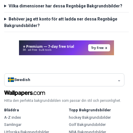
Vilka dimensioner har dessa Regnbåge Bakgrundsbilder?
Behöver jag ett konto för att ladda ner dessa Regnbåge
Bakgrundsbilder?
⭐ Premium — 7-day free trial
Try Free →
8K · ad-free · bulk tools
Swedish
Hitta den perfekta bakgrundsbilden som passar din stil och personlighet.
Bläddra
Topp Bakgrundsbilder
A-Z index
hockey Bakgrundsbilder
Samlingar
Golf Bakgrundsbilder
Utforska Bakgrundsbilder
NBA Bakgrundsbilder