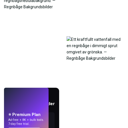
LIVE
Skapa bakgrundsbilder
med AI.
⭐ Premium Plan
Ad-free + 8K + bulk tools.
7-day free trial.