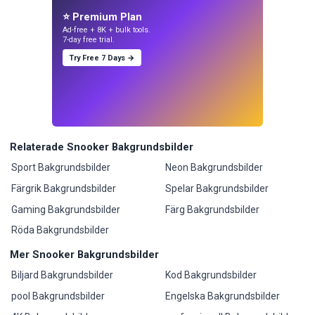
⭐ Premium Plan
Ad-free + 8K + bulk tools.
7-day free trial.
Try Free 7 Days →
Relaterade Snooker Bakgrundsbilder
Sport Bakgrundsbilder
Neon Bakgrundsbilder
Färgrik Bakgrundsbilder
Spelar Bakgrundsbilder
Gaming Bakgrundsbilder
Färg Bakgrundsbilder
Röda Bakgrundsbilder
Mer Snooker Bakgrundsbilder
Biljard Bakgrundsbilder
Kod Bakgrundsbilder
pool Bakgrundsbilder
Engelska Bakgrundsbilder