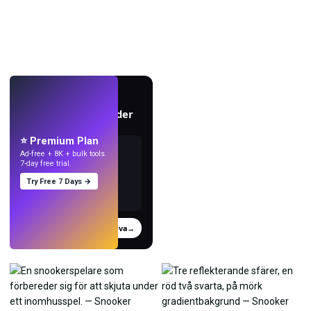
LIVE
Skapa bakgrundsbilder
med AI.
⭐ Premium Plan
Ad-free + 8K + bulk tools.
7-day free trial.
Try Free 7 Days →
Prova
→
›