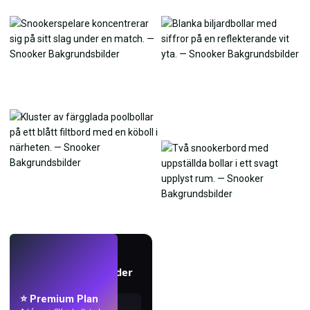
LIVE
Skapa bakgrundsbilder
med AI.
⭐ Premium Plan