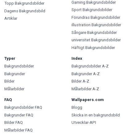
Gaming Bakgrundsbilder
Topp Bakgrundsbilder
Sport Bakgrundsbilder
Dagens Bakgrundsbild
Förundras Bakgrundsbilder
Artiklar
illustration Bakgrundsbilder
Sångare Bakgrundsbilder
universitet Bakgrundsbilder
Häftigt Bakgrundsbilder
Typer
Index
Bakgrundsbilder
Bakgrundsbilder A-Z
Bakgrunder
Bakgrunder A-Z
Bilder
Bilder A-Z
Målarbilder
Målarbilder A-Z
FAQ
Wallpapers.com
Bakgrundsbilder FAQ
Blogg
Bakgrunder FAQ
Skicka in en bakgrundsbild
Bilder FAQ
Utvecklar-API
Målarbilder FAQ