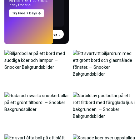
Ad-free + 8K + bulk tools.
7-day free trial.
Try Free 7 Days →
Prova
→
›