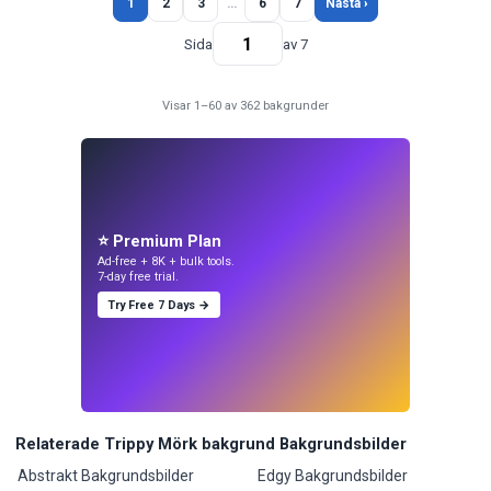
1
2
3
…
6
7
Nästa ›
Sida
av 7
Visar 1–60 av 362 bakgrunder
⭐ Premium Plan
Ad-free + 8K + bulk tools.
7-day free trial.
Try Free 7 Days →
Relaterade Trippy Mörk bakgrund Bakgrundsbilder
Abstrakt Bakgrundsbilder
Edgy Bakgrundsbilder