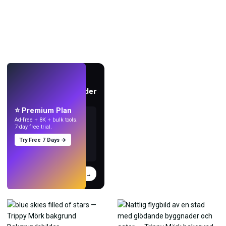
LIVE
Skapa bakgrundsbilder
med AI.
⭐ Premium Plan
Ad-free + 8K + bulk tools.
7-day free trial.
Try Free 7 Days →
Prova
→
›