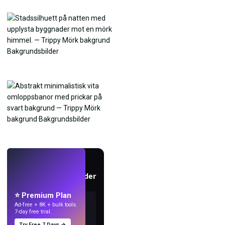
LIVE
Skapa bakgrundsbilder
med AI.
⭐ Premium Plan
Ad-free + 8K + bulk tools.
7-day free trial.
Try Free 7 Days →