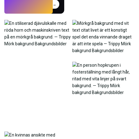
Prova
→
›