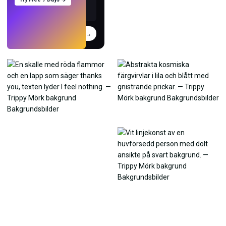
Prova
→
›