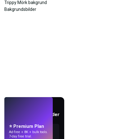
LIVE
Skapa bakgrundsbilder
med AI.
⭐ Premium Plan
Ad-free + 8K + bulk tools.
7-day free trial.