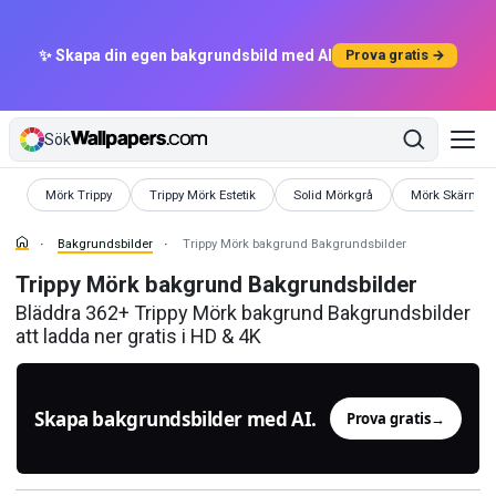
✨ Skapa din egen bakgrundsbild med AI
Prova gratis →
Sök
Bakgrundsbilder
Bakgrundsbilder
Bakgrundsbilder
Bakgrundsbild
Mörk Trippy
Trippy Mörk Estetik
Solid Mörkgrå
Mörk Skärm
Bakgrundsbilder
Trippy Mörk bakgrund Bakgrundsbilder
Trippy Mörk bakgrund Bakgrundsbilder
Bläddra 362+ Trippy Mörk bakgrund Bakgrundsbilder
att ladda ner gratis i HD & 4K
Skapa bakgrundsbilder med AI.
Prova gratis
→