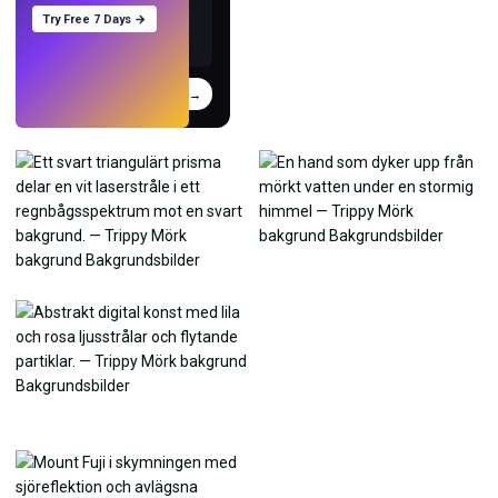
Try Free 7 Days →
Prova
→
›