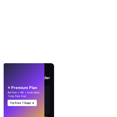
LIVE
Skapa bakgrundsbilder
med AI.
⭐ Premium Plan
Ad-free + 8K + bulk tools.
7-day free trial.
Try Free 7 Days →