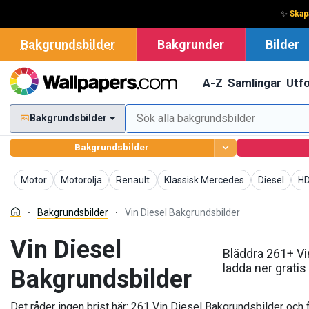
✨
Skap
Bakgrundsbilder
Bakgrunder
Bilder
A-Z
Samlingar
Utf
Bakgrundsbilder
Bakgrundsbilder
Bakgrundsbilder
Bakgrundsbilder
Bakgrundsbilder
Bakgrundsbilder
Bakgrundsb
Ba
Motor
Motorolja
Renault
Klassisk Mercedes
Diesel
HD
Bakgrundsbilder
Vin Diesel Bakgrundsbilder
Vin Diesel
Bläddra 261+ Vi
ladda ner gratis
Bakgrundsbilder
Det råder ingen brist här: 261 Vin Diesel Bakgrundsbilder och fl