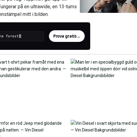
ungerar på en ultrawide, en 13-tums
enstämpel mitt i bilden.
Prova gratis
→