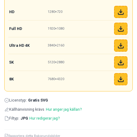
HD
1280×720
Full HD
1920×1080
Ultra HD 4K
3840×2160
5K
5120×2880
8K
7680×4320
Licenstyp:
Gratis SVG
Källhänvisning krävs
Hur anger jag källan?
Filtyp:
JPG
Hur redigerar jag?
Rapportera detta Bakgrundsbilder