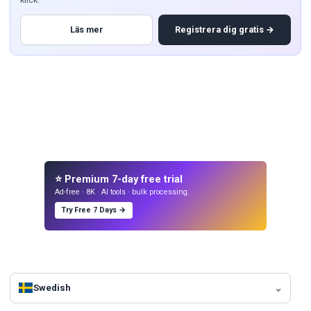
Läs mer
Registrera dig gratis →
⭐ Premium 7-day free trial
Ad-free · 8K · AI tools · bulk processing.
Try Free 7 Days →
Swedish