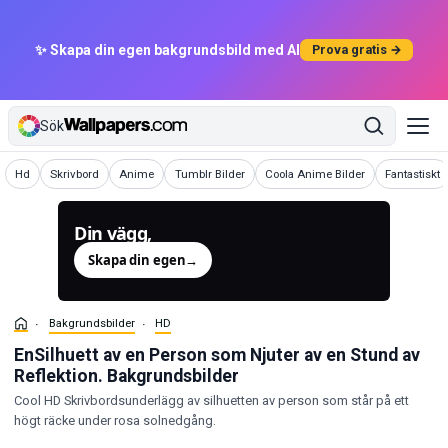
✨ Skapa din egen bakgrundsbild med AI
Prova gratis →
Sök
Bakgrundsbilder
Bakgrundsbilder
Bakgrundsbilder
Bakgrundsbilder
Bakgrundsbilder
Bakgrundsbi
Hd
Skrivbord
Anime
Tumblr Bilder
Coola Anime Bilder
Fantastiskt
Din vägg,
genererad.
Skapa din egen
→
Bakgrundsbilder
HD
EnSilhuett av en Person som Njuter av en Stund av
Reflektion. Bakgrundsbilder
Cool HD Skrivbordsunderlägg av silhuetten av person som står på ett
högt räcke under rosa solnedgång.