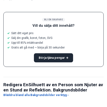
BLI EN SKAPARE
Vill du sälja ditt innehåll?
Sätt ditt eget pris
Sälj din grafik, konst, foton, SVG
Upp till 85% intäktsandel
Gratis att gå med — börja på 30 sekunder
Börja tjäna pengar →
Redigera EnSilhuett av en Person som Njuter av
en Stund av Reflektion. Bakgrundsbilder
Bläddra bland alla Bakgrundsbilder verktyg ›
Bildstorleksändrare
Bild till bakgrundsbild
Byt