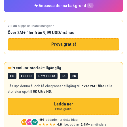
Anpassa denna bakgrund
AI
Vill du slippa källhänvisningen?
Över 2M+ filer från 9,99 USD/månad
Prova gratis!
👑
Premium-storlek tillgänglig
HD
Full HD
Ultra HD 4K
5K
8K
Lås upp denna fil och få obegränsad tillgång till
över 2M+ filer
i alla
storlekar upp till
8K Ultra HD
.
Ladda ner
Prova gratis!
+84
laddade ner detta idag
MR
NW
SK
★★★★★
4.8
· betrodd av
2.4M+
användare