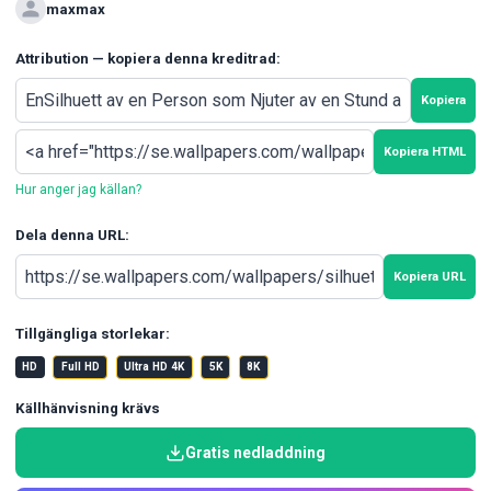
maxmax
Attribution — kopiera denna kreditrad:
Kopiera
Kopiera HTML
Hur anger jag källan?
Dela denna URL:
Kopiera URL
Tillgängliga storlekar:
HD
Full HD
Ultra HD 4K
5K
8K
Källhänvisning krävs
Gratis nedladdning