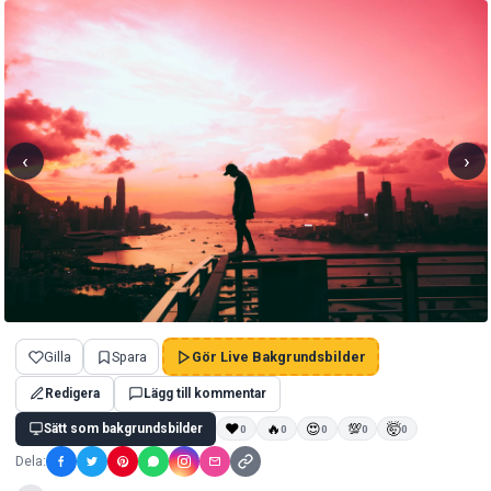
‹
›
Gilla
Spara
Gör Live Bakgrundsbilder
Redigera
Lägg till kommentar
Sätt som bakgrundsbilder
❤
🔥
😍
💯
🤯
0
0
0
0
0
Dela: