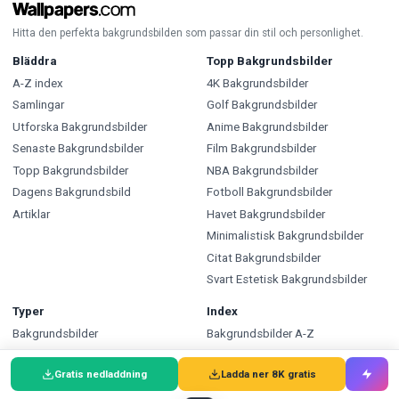
Hitta den perfekta bakgrundsbilden som passar din stil och personlighet.
Bläddra
Topp Bakgrundsbilder
A-Z index
4K Bakgrundsbilder
Samlingar
Golf Bakgrundsbilder
Utforska Bakgrundsbilder
Anime Bakgrundsbilder
Senaste Bakgrundsbilder
Film Bakgrundsbilder
Topp Bakgrundsbilder
NBA Bakgrundsbilder
Dagens Bakgrundsbild
Fotboll Bakgrundsbilder
Artiklar
Havet Bakgrundsbilder
Minimalistisk Bakgrundsbilder
Citat Bakgrundsbilder
Svart Estetisk Bakgrundsbilder
Typer
Index
Bakgrundsbilder
Bakgrundsbilder A-Z
Bakgrunder
Bakgrunder A-Z
Gratis nedladdning
Ladda ner 8K gratis
Bilder
Bilder A-Z
Målarbilder
Målarbilder A-Z