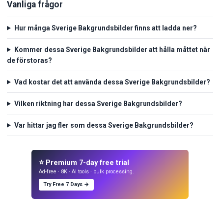
Vanliga frågor
Hur många Sverige Bakgrundsbilder finns att ladda ner?
Kommer dessa Sverige Bakgrundsbilder att hålla måttet när
de förstoras?
Vad kostar det att använda dessa Sverige Bakgrundsbilder?
Vilken riktning har dessa Sverige Bakgrundsbilder?
Var hittar jag fler som dessa Sverige Bakgrundsbilder?
⭐ Premium 7-day free trial
Ad-free · 8K · AI tools · bulk processing.
Try Free 7 Days →