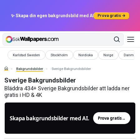
✨ Skapa din egen bakgrundsbild med AI
Prova gratis →
Sök
Bakgrundsbilder
Bakgrundsbilder
Bakgrundsbilder
Bakgrundsbilder
Bakgrunds
Karlstad Sweden
Stockholm
Nordiska
Norge
Danmark
Bakgrundsbilder
Sverige Bakgrundsbilder
Sverige Bakgrundsbilder
Bläddra 434+ Sverige Bakgrundsbilder att ladda ner
gratis i HD & 4K
Skapa bakgrundsbilder med AI.
Prova gratis
→