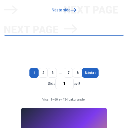
Nästa sida
1
2
3
…
7
8
Nästa ›
Sida
av 8
Visar 1–60 av 434 bakgrunder