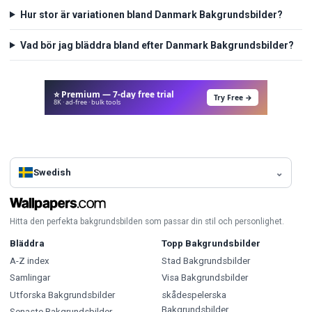
Hur stor är variationen bland Danmark Bakgrundsbilder?
Vad bör jag bläddra bland efter Danmark Bakgrundsbilder?
⭐ Premium — 7-day free trial
Try Free →
8K · ad-free · bulk tools
Swedish
Hitta den perfekta bakgrundsbilden som passar din stil och personlighet.
Bläddra
Topp Bakgrundsbilder
A-Z index
Stad Bakgrundsbilder
Samlingar
Visa Bakgrundsbilder
Utforska Bakgrundsbilder
skådespelerska
Bakgrundsbilder
Senaste Bakgrundsbilder