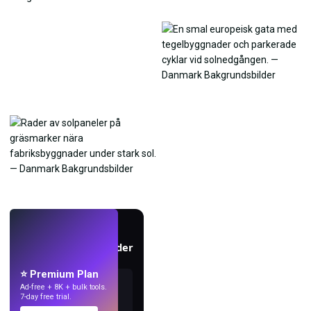
LIVE
Skapa bakgrundsbilder
med AI.
⭐ Premium Plan
Ad-free + 8K + bulk tools.
7-day free trial.