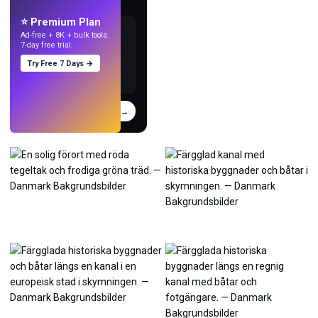
med AI.
⭐ Premium Plan
Ad-free + 8K + bulk tools.
7-day free trial.
Try Free 7 Days →
Prova
→
›