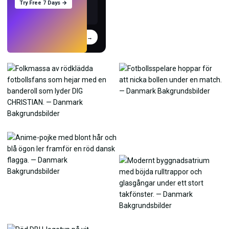
Try Free 7 Days →
Prova
→
›