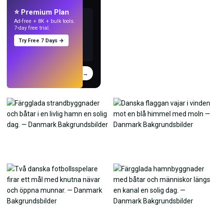
med AI.
⭐ Premium Plan
Ad-free + 8K + bulk tools.
7-day free trial.
Try Free 7 Days →
Prova
→
›