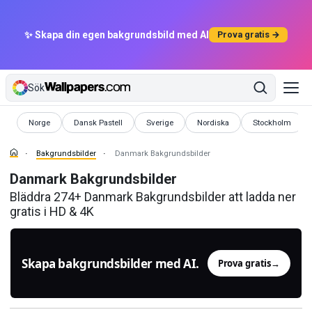
✨ Skapa din egen bakgrundsbild med AI
Prova gratis →
Sök
Bakgrundsbilder
Bakgrundsbilder
Bakgrundsbilder
Bakgrundsbilder
Bakgrundsbilde
Norge
Dansk Pastell
Sverige
Nordiska
Stockholm
Bakgrundsbilder
Danmark Bakgrundsbilder
Danmark Bakgrundsbilder
Bläddra 274+ Danmark Bakgrundsbilder att ladda ner
gratis i HD & 4K
Skapa bakgrundsbilder med AI.
Prova gratis
→