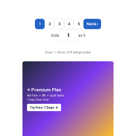
1
2
3
4
5
Nästa ›
Sida
av 5
Visar 1–60 av 274 bakgrunder
⭐ Premium Plan
Ad-free + 8K + bulk tools.
7-day free trial.
Try Free 7 Days →