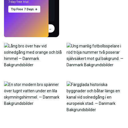
7-day free trial.
Try Free 7 Days →
Prova
→
›